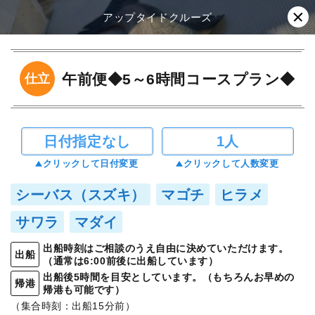
アップタイドクルーズ
午前便◆5～6時間コースプラン◆
仕立
日付指定なし
1人
クリックして日付変更
クリックして人数変更
シーバス（スズキ）
マゴチ
ヒラメ
サワラ
マダイ
出船時刻はご相談のうえ自由に決めていただけます。
出船
（通常は6:00前後に出船しています）
出船後5時間を目安としています。（もちろんお早めの
帰港
帰港も可能です）
（集合時刻：出船15分前）