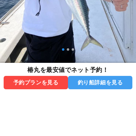
椿丸を最安値でネット予約！
予約プランを見る
釣り船詳細を見る
釣行日：2026年6月13日（土）中潮
アジ
20～25cm
5～10匹
サバ
30～38cm
5～12匹
貸切アジ五目船。休日に釣って呑みがら食べて