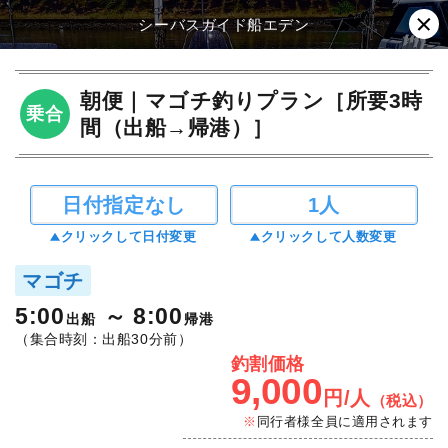
シーバスガイド船エデン
朝便｜マゴチ釣りプラン［所要3時
乗合
間（出船→帰港）］
日付指定なし
1人
クリックして日付変更
クリックして人数変更
マゴチ
5:00
8:00
出船
帰港
（集合時刻：出船30分前）
釣割価格
9,000
円/人
（税込）
同行者様全員に適用されます