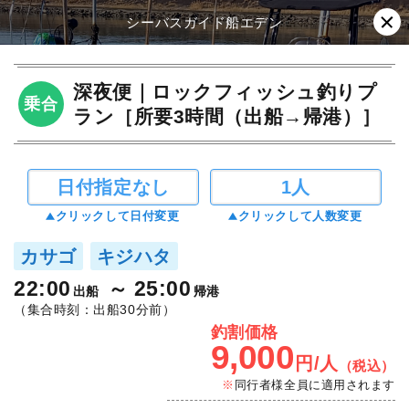
シーバスガイド船エデン
深夜便｜ロックフィッシュ釣りプ
乗合
ラン［所要3時間（出船→帰港）］
日付指定なし
1人
クリックして日付変更
クリックして人数変更
カサゴ
キジハタ
22:00
25:00
出船
帰港
（集合時刻：出船30分前）
釣割価格
9,000
円/人
（税込）
同行者様全員に適用されます