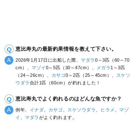
恵比寿丸の最新釣果情報を教えて下さい。
2026年1月17日に出船した際、
マダラ
0～3匹（60～70
cm）、
マゾイ
0～5匹（30～47cm）、
メガラ
1～3匹
（24～26cm）、
カサゴ
0～2匹（25～45cm）、
スケソ
ウダラ
合計1匹（60cm）が釣れました！
恵比寿丸でよく釣れるのはどんな魚ですか？
例年、
イナダ
、
カサゴ
、
スケソウダラ
、
ヒラメ
、
マゾ
イ
、
マダラ
がよく釣れます。