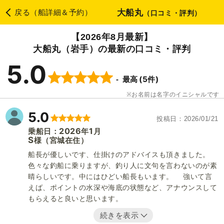
大船丸
戻る（船詳細＆予約）
（口コミ・評判）
【2026年8月最新】
大船丸（岩手）の最新の口コミ・評判
5.0
(5件)
最高
お名前は名字のイニシャルです
5.0
投稿日
2026/01/21
2026
1
乗船日：
年
月
S
（宮城在住）
様
船長が優しいです、仕掛けのアドバイスも頂きました。
色々な釣船に乗りますが、釣り人に文句を言わないのが素
晴らしいです。中にはひどい船長もいます。 強いて言
えば、ポイントの水深や海底の状態など、アナウンスして
もらえると良いと思います。
続きを表示