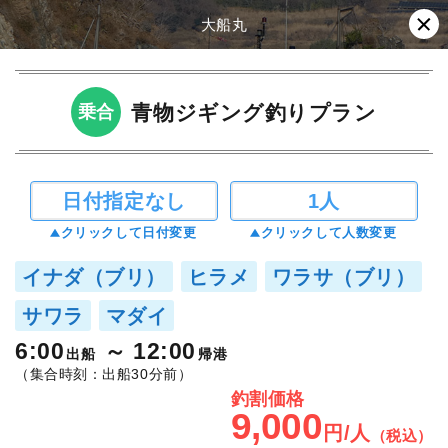
大船丸
青物ジギング釣りプラン
乗合
日付指定なし
1人
クリックして日付変更
クリックして人数変更
イナダ（ブリ）
ヒラメ
ワラサ（ブリ）
サワラ
マダイ
6:00
12:00
出船
帰港
（集合時刻：出船30分前）
釣割価格
9,000
円/人
（税込）