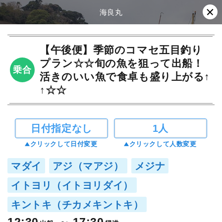
海良丸
【午後便】季節のコマセ五目釣り
プラン☆☆旬の魚を狙って出船！
乗合
活きのいい魚で食卓も盛り上がる↑
↑☆☆
日付指定なし
1人
クリックして日付変更
クリックして人数変更
マダイ
アジ（マアジ）
メジナ
イトヨリ（イトヨリダイ）
キントキ（チカメキントキ）