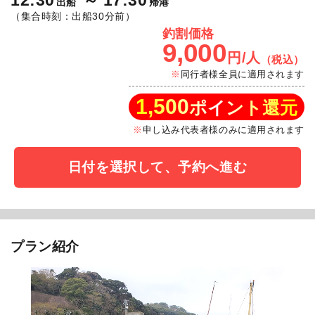
12:30
17:30
出船
帰港
（集合時刻：出船30分前）
釣割価格
9,000
円/人
（税込）
同行者様全員に適用されます
1,500
ポイント還元
申し込み代表者様のみに適用されます
日付を選択して、予約へ進む
プラン紹介