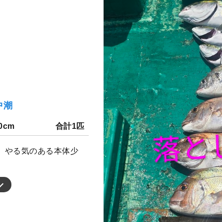
中潮
0cm
合計1匹
、やる気のある本体少