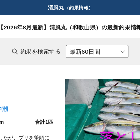
清風丸
（釣果情報）
【2026年8月最新】
清風丸（和歌山県）の最新釣果情
釣果を検索する
中潮
cm
合計1匹
したが、ブリを筆頭に