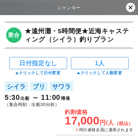
ジャンキー
★遠州灘・5時間便★近海キャステ
乗合
ィング（シイラ）釣りプラン
日付指定なし
1人
クリックして日付変更
クリックして人数変更
シイラ
ブリ
サワラ
5:30
11:00
出船
帰港
（集合時刻：出船30分前）
釣割価格
17,000
円/人
（税込）
同行者様全員に適用されます