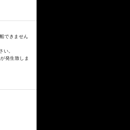
出船できません
さい。
料が発生致しま