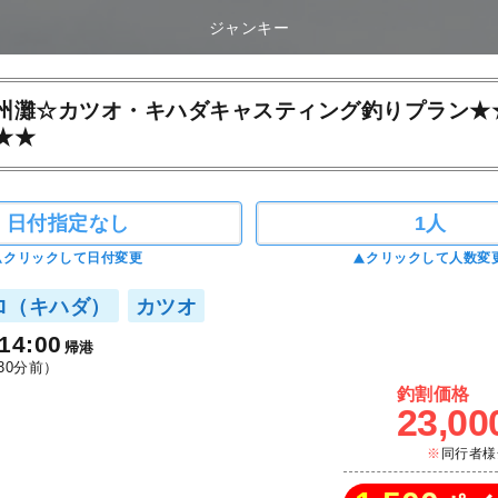
ジャンキー
州灘☆カツオ・キハダキャスティング釣りプラン★
★★
日付指定なし
1人
クリックして日付変更
クリックして人数変
ロ（キハダ）
カツオ
14:00
帰港
30分前）
釣割価格
23,00
同行者様