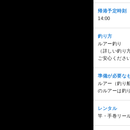
帰港予定時刻
14:00
釣り方
ルアー釣り
（詳しい釣り
ご安心くださ
準備が必要な
ルアー（釣り
のルアーは釣
レンタル
竿・手巻リール