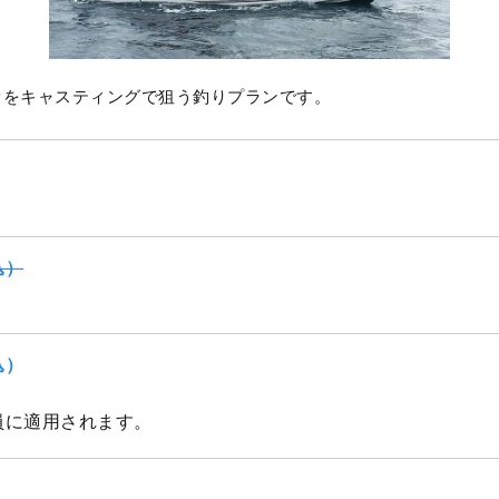
オをキャスティングで狙う釣りプランです。
込）
込）
員に適用されます。