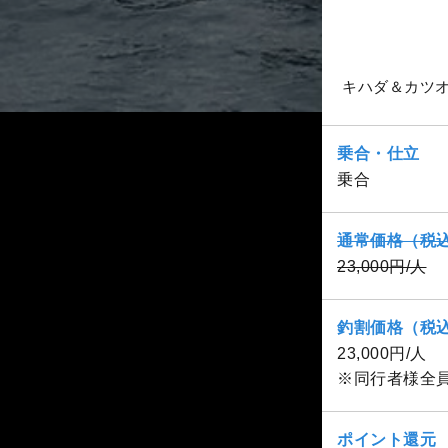
キハダ＆カツ
乗合・仕立
乗合
通常価格（税
23,000円/人
釣割価格（税
23,000円/人
※同行者様全
ポイント還元