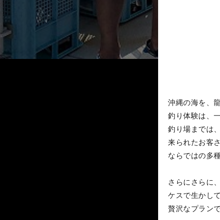
沖縄の海を、
釣り体験は、
釣り場までは
来られたお客
ならではの多
さらにさらに
ケスで生かし
贅沢なプラン