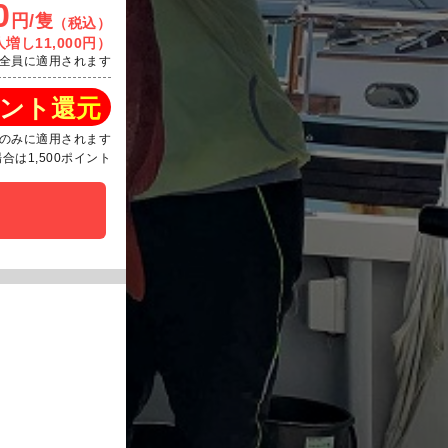
0
円/隻
（税込）
増し11,000円）
全員に適用されます
ント還元
のみに適用されます
は1,500ポイント