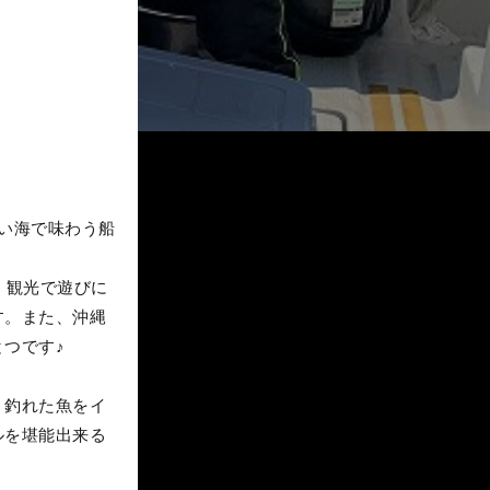
い海で味わう船
！観光で遊びに
す。また、沖縄
つです♪
。釣れた魚をイ
ルを堪能出来る