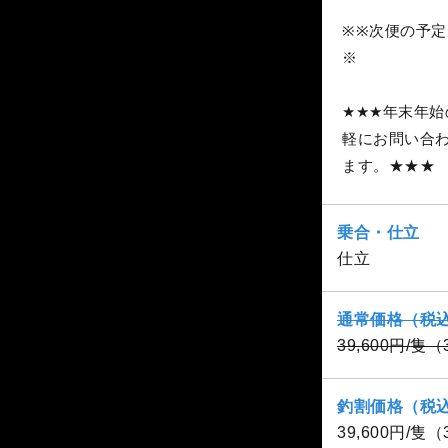
※※次便の予定
※
★★★年末年
軽にお問い合
ます。★★★
乗合・仕立
仕立
通常価格（税
39,600円/隻
釣割価格（税
39,600円/隻