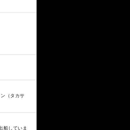
クン（タカサ
に出船していま