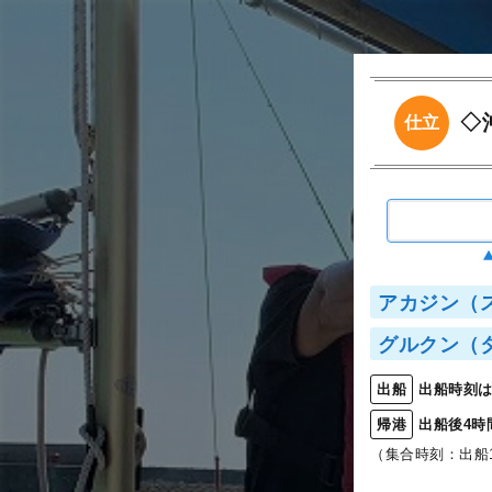
◇
仕立
アカジン（
グルクン（
出船時刻は
出船
出船後4時
帰港
（集合時刻：出船