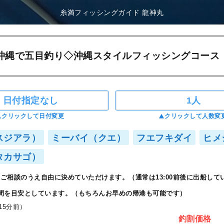
糸満フィッシングガイド 龍神丸
沖縄で五目釣り◇沖縄スタイルフィッシングコース
日付指定なし
1人
クリックして日付変更
クリックして人数変
スジアラ）
ミーバイ（クエ）
フエフキダイ
ヒメ
タカサゴ）
ご相談のうえ自由に決めていただけます。（通常は13:00前後に出船して
間を目安としています。（もちろんお早めの帰港も可能です）
15分前）
釣割価格