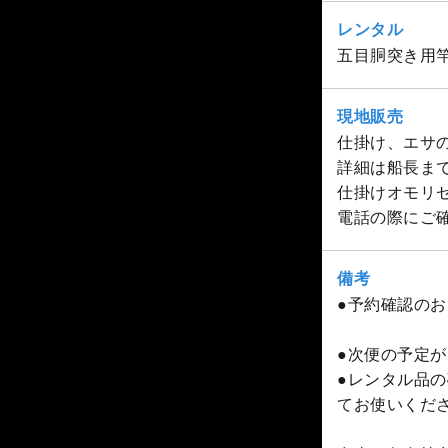
レンタル
五目胴突き用竿
現地販売
仕掛け、エサ
詳細は船長ま
仕掛けオモリ
電話の際にご
備考
●予約確認の
●次便の予定が
●レンタル品
てお使いくだ