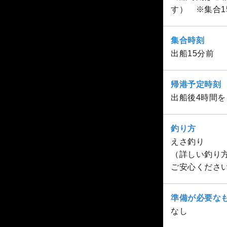
す） ※集合1
集合時刻
出船15分前
帰港予定時刻
出船後4時間
釣り方
えさ釣り
（詳しい釣り
ご安心くださ
準備が必要な
なし