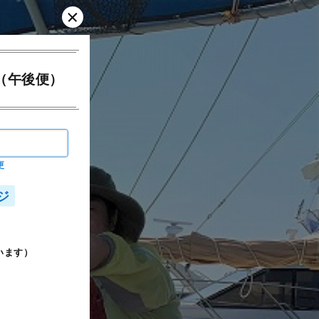
（午後便）
更
ジ
います）