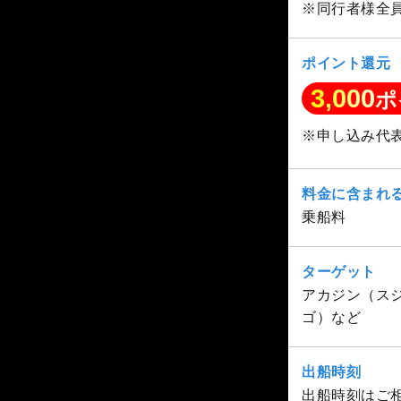
※同行者様全
ポイント還元
3,000
ポ
※申し込み代
料金に含まれ
乗船料
ターゲット
アカジン（ス
ゴ）など
出船時刻
出船時刻はご相