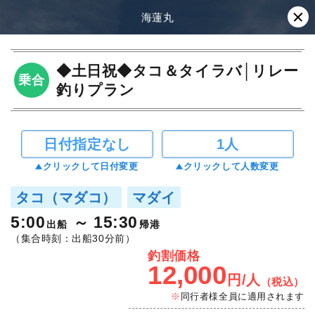
海蓮丸
◆土日祝◆タコ＆タイラバ│リレー
乗合
釣りプラン
日付指定なし
1人
クリックして日付変更
クリックして人数変更
タコ（マダコ）
マダイ
5:00
15:30
出船
帰港
（集合時刻：出船30分前）
釣割価格
12,000
円/人
（税込）
同行者様全員に適用されます