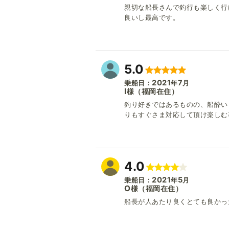
親切な船長さんで釣行も楽しく行
良いし最高です。
5.0
2021
7
乗船日：
年
月
I
（福岡在住）
様
釣り好きではあるものの、船酔い
りもすぐさま対応して頂け楽しむ
4.0
2021
5
乗船日：
年
月
O
（福岡在住）
様
船長が人あたり良くとても良かっ