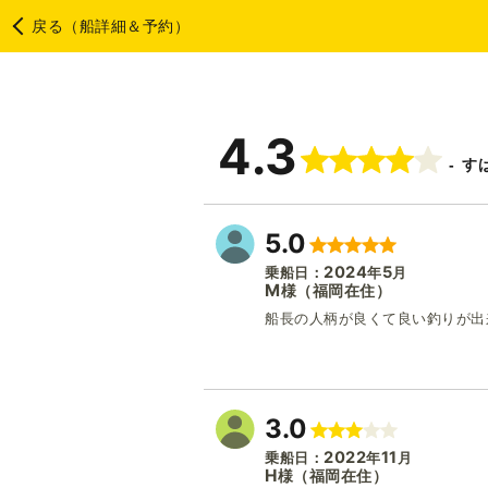
戻る（船詳細＆予約）
4.3
す
5.0
2024
5
乗船日：
年
月
M
（福岡在住）
様
船長の人柄が良くて良い釣りが出
3.0
2022
11
乗船日：
年
月
H
（福岡在住）
様