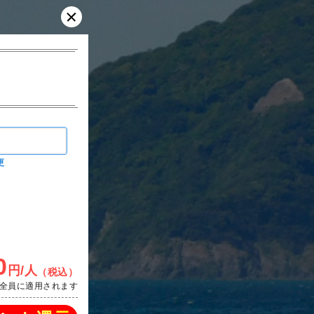
更
0
円/人
（税込）
全員に適用されます