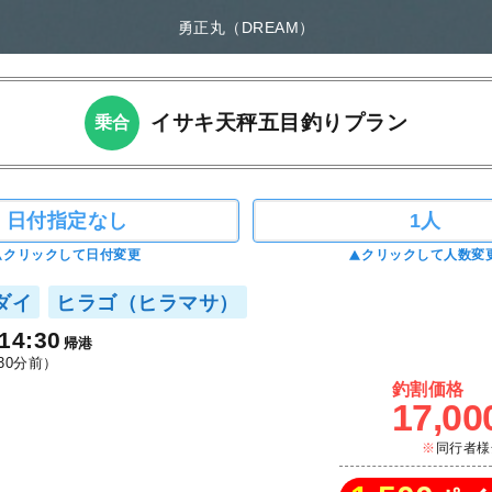
勇正丸（DREAM）
イサキ天秤五目釣りプラン
乗合
日付指定なし
1人
クリックして日付変更
クリックして人数変
ダイ
ヒラゴ（ヒラマサ）
14:30
帰港
30分前）
釣割価格
17,00
同行者様