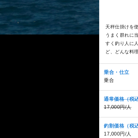
天秤仕掛けを
うまく群れに
すく釣り人に
ど、どんな料
乗合・仕立
乗合
通常価格（税
17,000円/人
釣割価格（税
17,000円/人