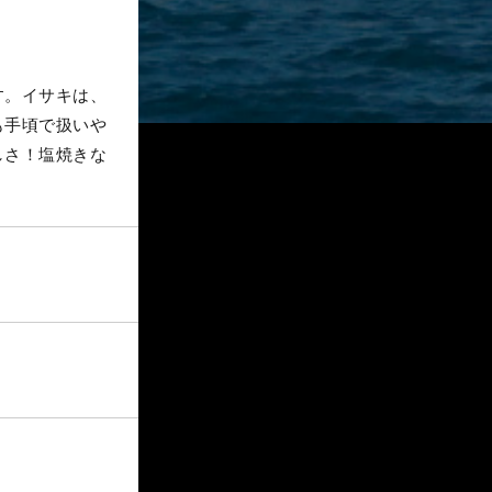
す。イサキは、
も手頃で扱いや
しさ！塩焼きな