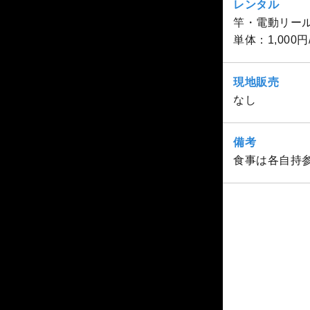
レンタル
竿・電動リール
単体：1,000円
現地販売
なし
備考
食事は各自持