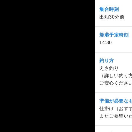
集合時刻
出船30分前
帰港予定時刻
14:30
釣り方
えさ釣り
（詳しい釣り
ご安心くださ
準備が必要な
仕掛け（おす
またご要望い