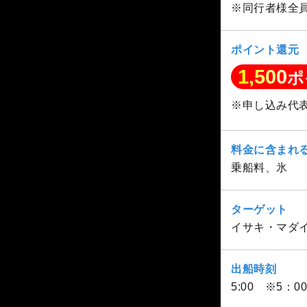
※同行者様全
ポイント還元
1,500
ポ
※申し込み代
料金に含まれ
乗船料、氷
ターゲット
イサキ・マダ
出船時刻
5:00 ※5：