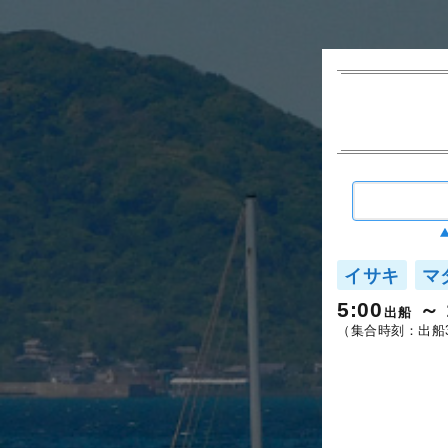
イサキ
マ
5:00
出船
（集合時刻：出船