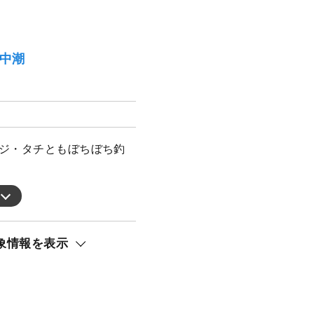
）中潮
アジ・タチともぼちぼち釣
象情報を表示