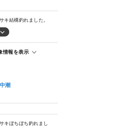
イサキ結構釣れました。
象情報を表示
）中潮
イサキぼちぼち釣れまし