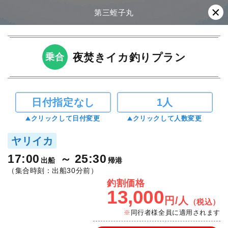
第三蛭子丸
夜焚きイカ釣りプラン
乗合
日付指定なし
1人
クリックして日付変更
クリックして人数変更
ヤリイカ
17:00
25:30
出船
帰港
（集合時刻：出船30分前）
釣割価格
13,000
円/人
（税込）
同行者様全員に適用されます