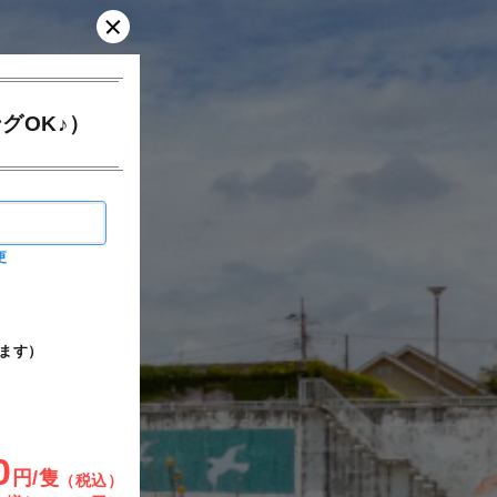
グOK♪）
更
ます）
0
円/隻
（税込）