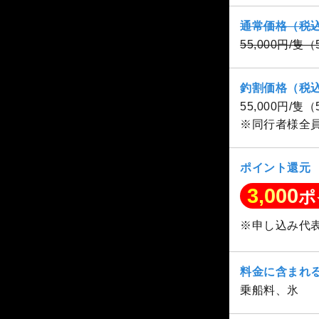
通常価格（税
55,000円/隻
釣割価格（税
55,000円/隻
※同行者様全
ポイント還元
3,000
ポ
※申し込み代
料金に含まれ
乗船料、氷