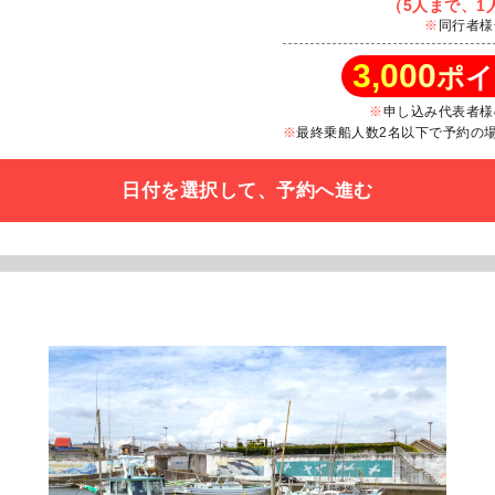
（5人まで、1人
同行者様
3,000
ポイ
申し込み代表者様
最終乗船人数2名以下で予約の場合
日付を選択して、予約へ進む