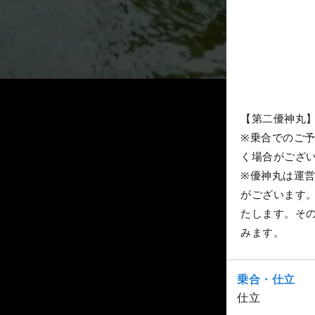
【第二優神丸
※乗合でのご
く場合がござ
※優神丸は運
がございます
たします。そ
みます。
乗合・仕立
仕立