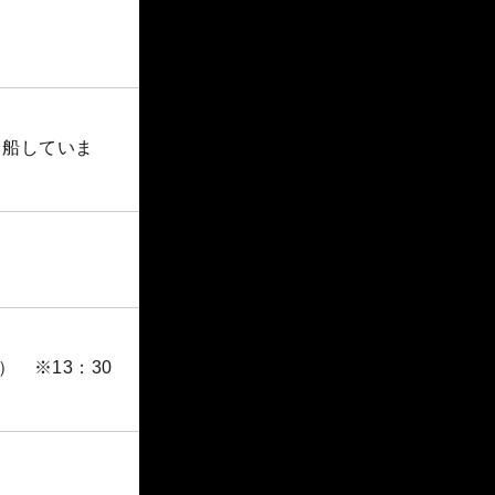
出船していま
 ※13：30