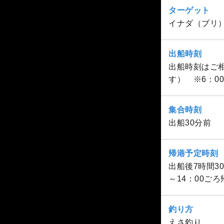
ターゲット
イナダ（ブリ
出船時刻
出船時刻はご相
す） ※6：0
集合時刻
出船30分前
帰港予定時刻
出船後7時間3
～14：00ご
釣り方
えさ釣り