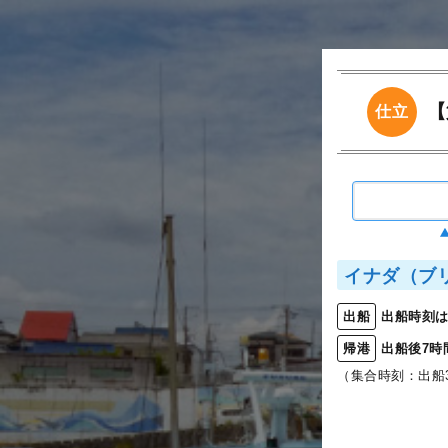
【
仕立
イナダ（ブ
出船時刻は
出船
出船後7時
帰港
（集合時刻：出船