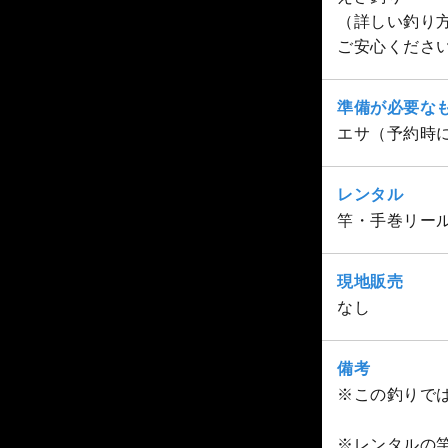
（詳しい釣り
ご安心くださ
準備が必要な
エサ（予約時
レンタル
竿・手巻リール
現地販売
なし
備考
※この釣りでは
※レンタルの