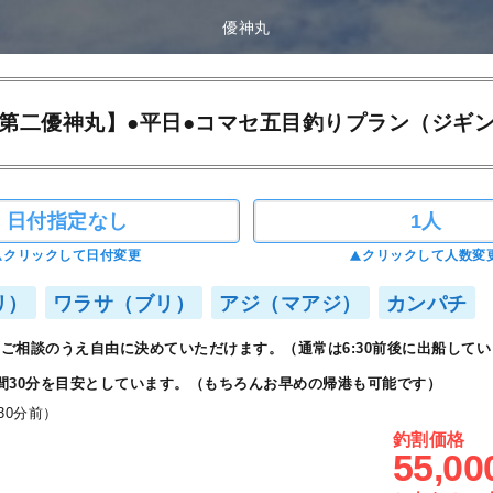
優神丸
第二優神丸】●平日●コマセ五目釣りプラン（ジギン
日付指定なし
1人
クリックして日付変更
クリックして人数変
リ）
ワラサ（ブリ）
アジ（マアジ）
カンパチ
ご相談のうえ自由に決めていただけます。（通常は6:30前後に出船してい
間30分を目安としています。（もちろんお早めの帰港も可能です）
30分前）
釣割価格
55,00