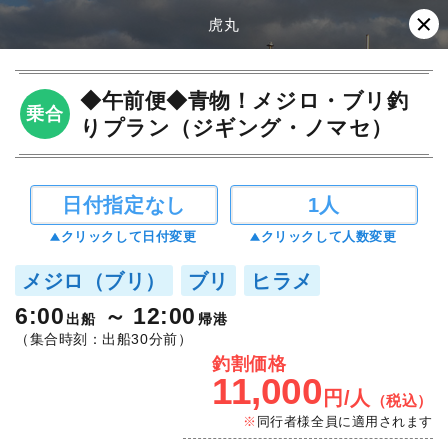
虎丸
◆午前便◆青物！メジロ・ブリ釣
乗合
りプラン（ジギング・ノマセ）
日付指定なし
1人
クリックして日付変更
クリックして人数変更
メジロ（ブリ）
ブリ
ヒラメ
6:00
12:00
出船
帰港
（集合時刻：出船30分前）
釣割価格
11,000
円/人
（税込）
同行者様全員に適用されます