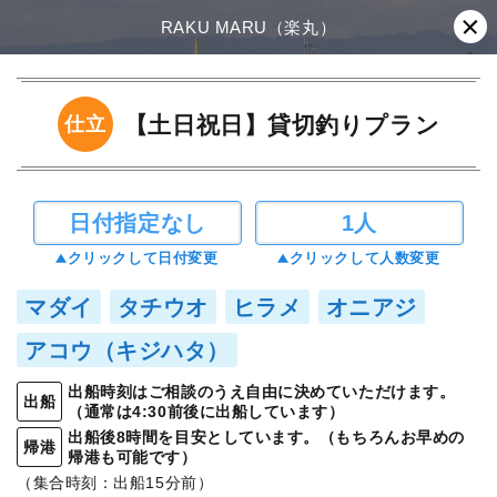
RAKU MARU（楽丸）
【土日祝日】貸切釣りプラン
仕立
日付指定なし
1人
クリックして日付変更
クリックして人数変更
マダイ
タチウオ
ヒラメ
オニアジ
アコウ（キジハタ）
出船時刻はご相談のうえ自由に決めていただけます。
出船
（通常は4:30前後に出船しています）
出船後8時間を目安としています。（もちろんお早めの
帰港
帰港も可能です）
（集合時刻：出船15分前）