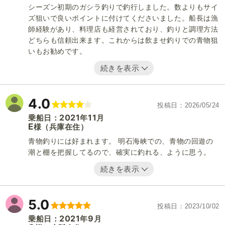
シーズン初期のガシラ釣りで釣行しました。数よりもサイ
ズ狙いで良いポイントに付けてくださいました。船長は漁
師経験があり、料理店も経営されており、釣りと調理方法
どちらも信頼出来ます。これからは飲ませ釣りでの青物狙
いもお勧めです。
続きを表示
4.0
投稿日
2026/05/24
2021
11
乗船日：
年
月
E
（兵庫在住）
様
青物釣りには好まれます。 明石海峡での、青物の回遊の
潮と棚を把握してるので、確実に釣れる、ように思う。
続きを表示
5.0
投稿日
2023/10/02
2021
9
乗船日：
年
月