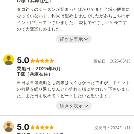
O
（兵庫在住）
様
タコ釣りのシーズンが始まったばかりでまだ全域が解禁に
なっていない中、釣果は望めませんでしたがあちこちのポ
イントに行って下さいました。 親切でやさしい船長です
ので大変楽しめました。
続きを表示
5.0
投稿日
2025/05/15
2025
5
乗船日：
年
月
T
（兵庫在住）
様
当日は各遊漁船とも釣果は良くなかったですが、ポイント
の移動を繰り返しなんとか釣れる様に努力して下さいまし
た。また日を改めてリピートしたいと思います。
続きを表示
5.0
投稿日
2024/11/11