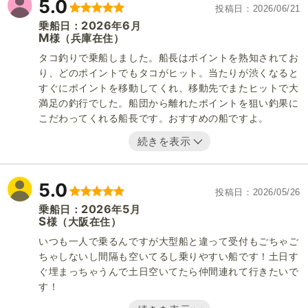
5.0
投稿日
2026/06/21
2026
6
乗船日：
年
月
M
（兵庫在住）
様
タコ釣りで乗船しました。船長はポイントを熟知されてお
り、どのポイントでもタコがヒット。当たりが渋くなると
すぐにポイントを移動してくれ、移動先でまたヒットで大
満足の釣行でした。船団から離れたポイントを狙い釣果に
こだわってくれる船長です。おすすめの船ですよ。
続きを表示
5.0
投稿日
2026/05/26
2026
5
乗船日：
年
月
S
（大阪在住）
様
いつも一人で乗るんですが大型船と違って受付もごちゃご
ちゃしないし間隔も空いてるし乗りやすい船です！土日す
ぐ埋まっちゃうんで土日空いてたら仲間連れて行きたいで
す！