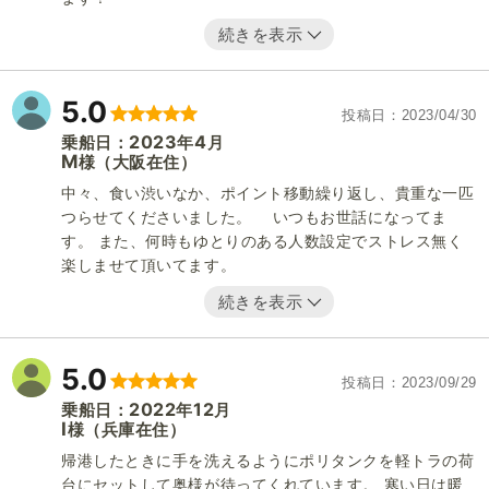
続きを表示
5.0
投稿日
2023/04/30
2023
4
乗船日：
年
月
M
（大阪在住）
様
中々、食い渋いなか、ポイント移動繰り返し、貴重な一匹
つらせてくださいました。 いつもお世話になってま
す。 また、何時もゆとりのある人数設定でストレス無く
楽しませて頂いてます。
続きを表示
5.0
投稿日
2023/09/29
2022
12
乗船日：
年
月
I
（兵庫在住）
様
帰港したときに手を洗えるようにポリタンクを軽トラの荷
台にセットして奥様が待ってくれています。 寒い日は暖