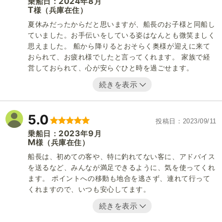
2024
8
乗船日：
年
月
T
（兵庫在住）
様
夏休みだったからだと思いますが、船長のお子様と同船し
ていました。お手伝いをしている姿はなんとも微笑ましく
思えました。 船から降りるとおそらく奥様が迎えに来て
おられて、お疲れ様でしたと言ってくれます。 家族で経
営しておられて、心が安らぐひと時を過ごせます。
続きを表示
5.0
投稿日
2023/09/11
2023
9
乗船日：
年
月
M
（兵庫在住）
様
船長は、初めての客や、特に釣れてない客に、アドバイス
を送るなど、みんなが満足できるように、気を使ってくれ
ます。 ポイントへの移動も地合を逃さず、連れて行って
くれますので、いつも安心してます。
続きを表示