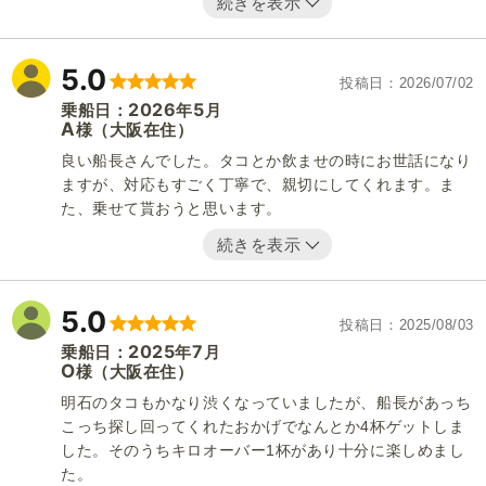
続きを表示
5.0
投稿日
2026/07/02
2026
5
乗船日：
年
月
A
（大阪在住）
様
良い船長さんでした。タコとか飲ませの時にお世話になり
ますが、対応もすごく丁寧で、親切にしてくれます。ま
た、乗せて貰おうと思います。
続きを表示
5.0
投稿日
2025/08/03
2025
7
乗船日：
年
月
O
（大阪在住）
様
明石のタコもかなり渋くなっていましたが、船長があっち
こっち探し回ってくれたおかげでなんとか4杯ゲットしま
した。そのうちキロオーバー1杯があり十分に楽しめまし
た。