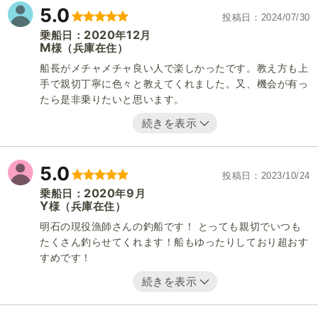
5.0
投稿日
2024/07/30
2020
12
乗船日：
年
月
M
（兵庫在住）
様
船長がメチャメチャ良い人で楽しかったです。教え方も上
手で親切丁寧に色々と教えてくれました。又、機会が有っ
たら是非乗りたいと思います。
続きを表示
5.0
投稿日
2023/10/24
2020
9
乗船日：
年
月
Y
（兵庫在住）
様
明石の現役漁師さんの釣船です！ とっても親切でいつも
たくさん釣らせてくれます！船もゆったりしており超おす
すめです！
続きを表示