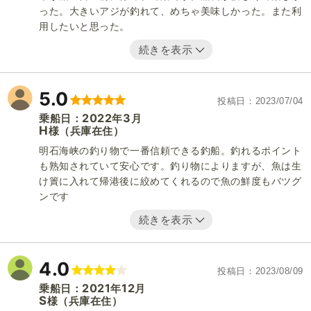
った。大きいアジが釣れて、めちゃ美味しかった。また利
用したいと思った。
続きを表示
5.0
投稿日
2023/07/04
2022
3
乗船日：
年
月
H
（兵庫在住）
様
明石海峡の釣り物で一番信頼できる釣船。釣れるポイント
も熟知されていて安心です。釣り物によりますが、魚は生
け簀に入れて帰港後に絞めてくれるので魚の鮮度もバツグ
ンです
続きを表示
4.0
投稿日
2023/08/09
2021
12
乗船日：
年
月
S
（兵庫在住）
様