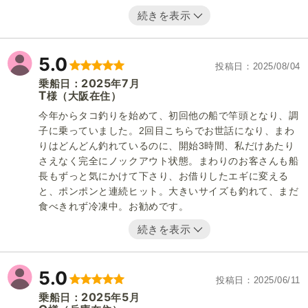
続きを表示
5.0
投稿日
2025/08/04
2025
7
乗船日：
年
月
T
（大阪在住）
様
今年からタコ釣りを始めて、初回他の船で竿頭となり、調
子に乗っていました。2回目こちらでお世話になり、まわ
りはどんどん釣れているのに、開始3時間、私だけあたり
さえなく完全にノックアウト状態。まわりのお客さんも船
長もずっと気にかけて下さり、お借りしたエギに変える
と、ポンポンと連続ヒット。大きいサイズも釣れて、まだ
食べきれず冷凍中。お勧めです。
続きを表示
5.0
投稿日
2025/06/11
2025
5
乗船日：
年
月