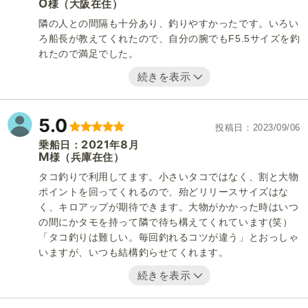
O
（大阪在住）
様
隣の人との間隔も十分あり、釣りやすかったです。いろい
ろ船長が教えてくれたので、自分の腕でもF5.5サイズを釣
れたので満足でした。
続きを表示
5.0
投稿日
2023/09/06
2021
8
乗船日：
年
月
M
（兵庫在住）
様
タコ釣りで利用してます。小さいタコではなく、割と大物
ポイントを回ってくれるので、殆どリリースサイズはな
く、キロアップが期待できます。大物がかかった時はいつ
の間にかタモを持って隣で待ち構えてくれています(笑）
「タコ釣りは難しい。毎回釣れるコツが違う」とおっしゃ
いますが、いつも結構釣らせてくれます。
続きを表示