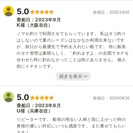
5.0
投稿日
2025/10/02
2023
9
乗船日：
年
月
K
（大阪在住）
様
ノマセ釣りで利用させてもらっています。 私はタコ釣り
はしないので夏のシーズンはなかなか利用出来ないです
が、秋口から最優先で予約を入れたい船です。 特に船長
のタナ管理は素晴らしく、「釣れますよ」の合図でタナを
合わせた時に釣れなかったことは殆どありません。 個人
的にイチオシです。
続きを表示
5.0
投稿日
2024/04/16
2023
8
乗船日：
年
月
U
（兵庫在住）
様
リピーターです。 船長の明るい人柄と陸に上がった時の
奥様の優しい対応にいつも感謝です。 また乗せてもらい
ます！