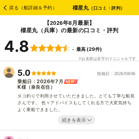
櫂星丸
戻る（船詳細＆予約）
（口コミ・評判）
【2026年8月最新】
櫂星丸（兵庫）の最新の口コミ・評判
4.8
(29件)
最高
お名前は名字のイニシャルです
5.0
投稿日
2026/08/06
2026
7
NEW!
乗船日：
年
月
K
（奈良在住）
様
タコ釣りで利用させていただきました。とても丁寧な船長
さんです。 色々アドバイスもしてくれる方で大変気持ち
よく乗船できました。
続きを表示