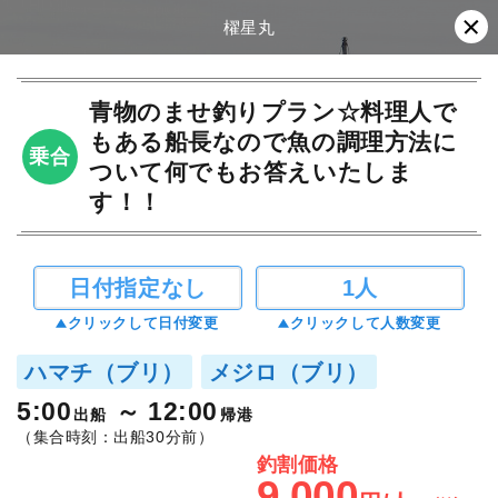
櫂星丸
青物のませ釣りプラン☆料理人で
もある船長なので魚の調理方法に
乗合
ついて何でもお答えいたしま
す！！
日付指定なし
1人
クリックして日付変更
クリックして人数変更
ハマチ（ブリ）
メジロ（ブリ）
5:00
12:00
出船
帰港
（集合時刻：出船30分前）
釣割価格
9,000