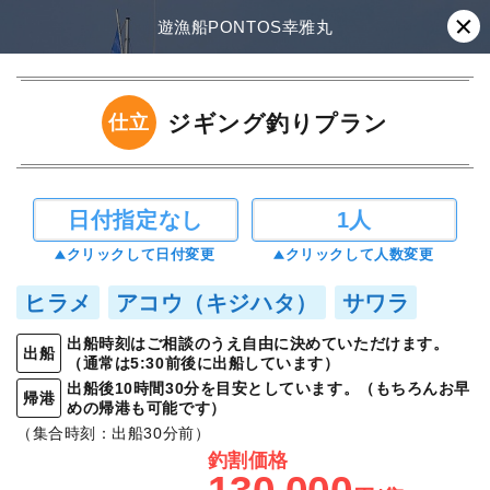
遊漁船PONTOS幸雅丸
ジギング釣りプラン
仕立
日付指定なし
1人
クリックして日付変更
クリックして人数変更
ヒラメ
アコウ（キジハタ）
サワラ
出船時刻はご相談のうえ自由に決めていただけます。
出船
（通常は5:30前後に出船しています）
出船後10時間30分を目安としています。（もちろんお早
帰港
めの帰港も可能です）
（集合時刻：出船30分前）
釣割価格