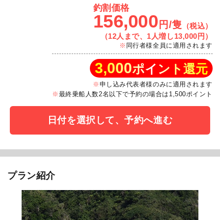
釣割価格
156,000
円/隻
（税込）
（12人まで、1人増し13,000円）
同行者様全員に適用されます
3,000
ポイント還元
申し込み代表者様のみに適用されます
最終乗船人数2名以下で予約の場合は1,500ポイント
日付を選択して、予約へ進む
プラン紹介