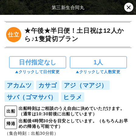
第三新生合同丸
★午後★半日便！土日祝は12人か
仕立
ら♪1隻貸切プラン
日付指定なし
1人
クリックして日付変更
クリックして人数変更
アカムツ
カサゴ
アジ（マアジ）
サバ（ゴマサバ）
ヒラメ
出船時刻はご相談のうえ自由に決めていただけます。
出船
（通常は10:30前後に出船しています）
出船後4時間30分を目安としています。（もちろんお早
帰港
めの帰港も可能です）
（集合時刻：出船30分前）