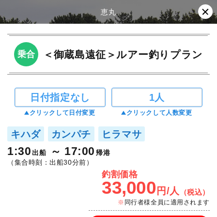
恵丸
＜御蔵島遠征＞ルアー釣りプラン
乗合
日付指定なし
1人
クリックして日付変更
クリックして人数変更
キハダ
カンパチ
ヒラマサ
1:30
17:00
出船
帰港
（集合時刻：出船30分前）
釣割価格
33,000
円/人
（税込）
同行者様全員に適用されます