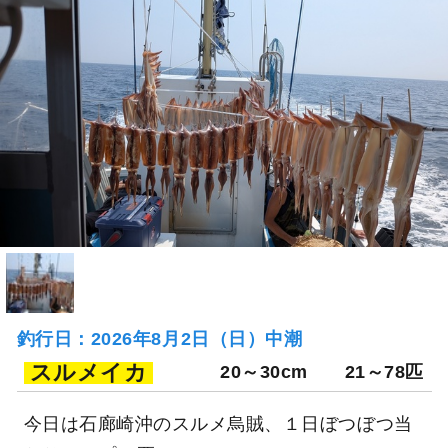
釣行日：2026年8月2日（日）中潮
スルメイカ
20～30cm
21～78匹
今日は石廊崎沖のスルメ烏賊、１日ぼつぼつ当