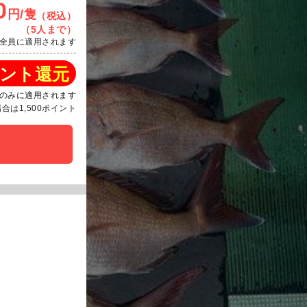
0
円/隻
（税込）
（5人まで）
全員に適用されます
ント還元
のみに適用されます
は1,500ポイント