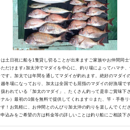
ンは土日祝に船を1隻貸し切ることが出来ますご家族やお仲間同士
いただけます♪加太沖でマダイを中心に、釣り場によってハマチ、
ンです。加太では年間を通してマダイが釣れます。絶好のマダイ
な越冬場になっており、加太は全国でも屈指のマダイの好漁場で
り扱われている「加太のマダイ」、たくさん釣って是非ご賞味下
ジナル）最初の1個を無料で提供してくれます☆また、竿・手巻リ
です！お気軽に、お仲間とのんびり加太沖の釣りを楽しんでくだ
お申込みをご希望の方は料金等の詳しいことは釣り船にご相談下