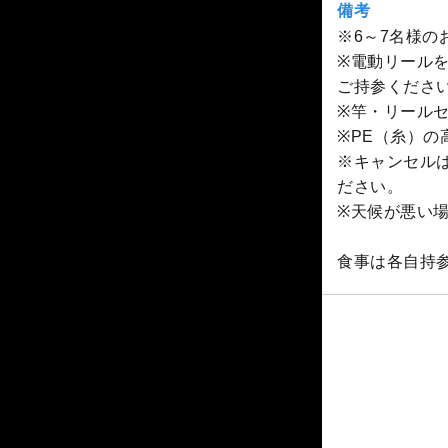
備考
※6～7名様
※電動リール
ご持参くださ
※竿・リールセ
※PE（糸）の高
※キャンセル
ださい。
※天候が悪い
食事は各自持