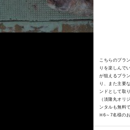
こちらのプラ
りを楽しんで
が狙えるプラ
り、また主要
ンドとして取
（淡隆丸オリ
ンタルも無料
※6～7名様の