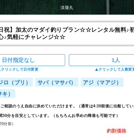
淡隆丸
日祝】加太のマダイ釣りプラン☆☆レンタル無料♪
心♪気軽にチャレンジ☆☆
日付指定なし
1人
クリックして日付変更
クリックして人数変
ジロ（ブリ）
サバ（マサバ）
アジ（マアジ）
サキ）
ご相談のうえ自由に決めていただけます。（通常は4:30前後に出船してい
間30分を目安としています。（もちろんお早めの帰港も可能です）
20分前）
釣割価格