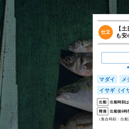
【土
仕立
も安
マダイ
メ
イサギ（イ
出船時刻は
出船
出船後6時
帰港
（集合時刻：出船