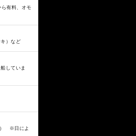
から有料、オモ
サキ）など
出船していま
す） ※日によ