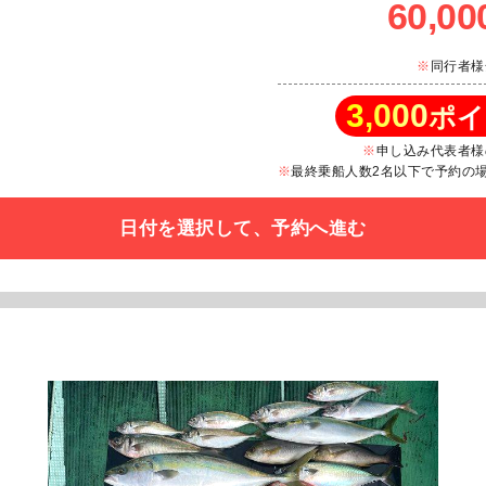
60,00
同行者様
3,000
ポイ
申し込み代表者様
最終乗船人数2名以下で予約の場合
日付を選択して、予約へ進む