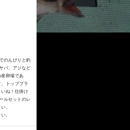
でのんびりと釣
サバ、アジなど
の産卵場であ
す。トップブラ
さいね！仕掛け
ールセットのレ
さい。
さい。