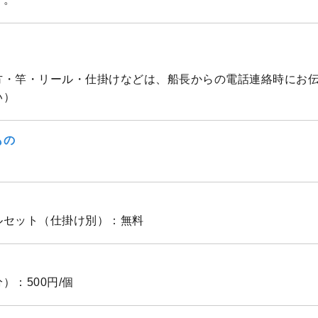
方・竿・リール・仕掛けなどは、船長からの電話連絡時にお
い）
もの
ルセット（仕掛け別）：無料
）：500円/個