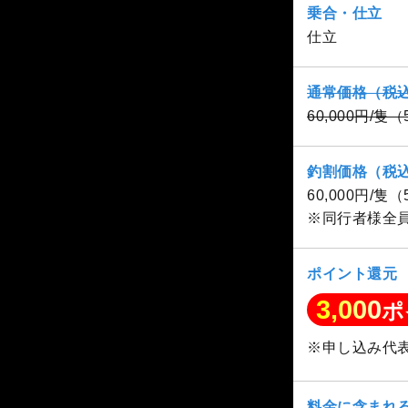
乗合・仕立
仕立
通常価格（税
60,000円/隻
釣割価格（税
60,000円/隻
※同行者様全
ポイント還元
3,000
ポ
※申し込み代
料金に含まれ