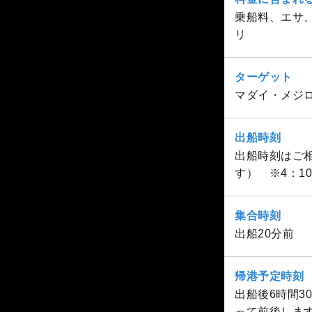
乗船料、エサ
リ
ターゲット
マダイ・メジ
出船時刻
出船時刻はご相
す） ※4：1
集合時刻
出船20分前
帰港予定時刻
出船後6時間
って前後しま