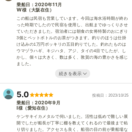
2020
11
乗船日：
年
月
W
（大阪在住）
様
この船は民宿も営業しています。今回は海水浴時期が終わ
った時期でしたので民宿を使用し、出航までゆっくりさせ
ていただきました。宿泊者には朝食の女将特製のおにぎり
3個とペットボトルのお茶がつきます。釣りのほうは仕掛
け込みの1万円ポッキリの五目釣りでした。釣れたものは
ウマヅラハギ、キジハタ、アジ、タイの4目でしたが、し
かし、個々は大きく、数は多く、敦賀の海の豊かさを感じ
ました。
続きを表示
5.0
投稿日
2023/10/25
2020
9
乗船日：
年
月
I
（愛知在住）
様
ケンサキイカメタルで伺いました。活性は低めで難しい展
開でしたが船長が丁寧に棚を教えてくれるので最後まで粘
り切りました。アクセスも良く、船宿の目の前が乗船場な