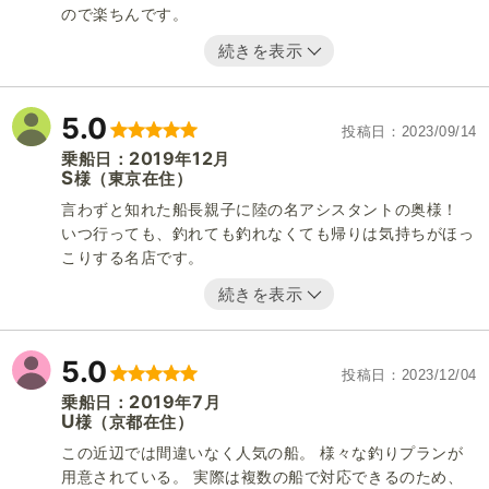
ので楽ちんです。
続きを表示
5.0
投稿日
2023/09/14
2019
12
乗船日：
年
月
S
（東京在住）
様
言わずと知れた船長親子に陸の名アシスタントの奥様！
いつ行っても、釣れても釣れなくても帰りは気持ちがほっ
こりする名店です。
続きを表示
5.0
投稿日
2023/12/04
2019
7
乗船日：
年
月
U
（京都在住）
様
この近辺では間違いなく人気の船。 様々な釣りプランが
用意されている。 実際は複数の船で対応できるのため、