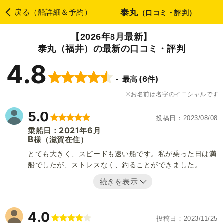
泰丸
戻る（船詳細＆予約）
（口コミ・評判）
【2026年8月最新】
泰丸（福井）の最新の口コミ・評判
4.8
(6件)
最高
お名前は名字のイニシャルです
5.0
投稿日
2023/08/08
2021
6
乗船日：
年
月
B
（滋賀在住）
様
とても大きく、スピードも速い船です。私が乗った日は満
船でしたが、ストレスなく、釣ることができました。
続きを表示
4.0
投稿日
2023/11/25