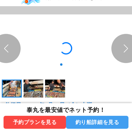
釣行日：2026年7月31日（金）中潮
泰丸を最安値でネット予約！
マイカ
竿頭53匹
予約プランを見る
釣り船詳細を見る
泰丸の釣果。 マイカ半夜便。 今日の半夜便は、