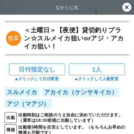
なかくに丸
＜土曜日＞【夜便】貸切釣りプラ
ン☆スルメイカ狙いorアジ・アカ
仕立
イカ狙い！
日付指定なし
1人
クリックして日付変更
クリックして人数変更
スルメイカ
アカイカ（ケンサキイカ）
アジ（マアジ）
出船時刻はご相談のうえ自由に決めていただけます。
出船
（通常は18:30前後に出船しています）
出船後5時間を目安としています。（もちろんお早めの
帰港
帰港も可能です）