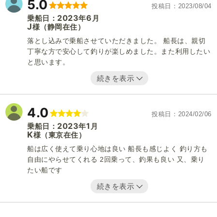
5.0
投稿日
2023/08/04
2023
6
乗船日：
年
月
J
（静岡在住）
様
落とし込みで乗船させていただきました。 船長は、親切
丁寧な方で安心して釣りが楽しめました。また利用したい
と思います。
続きを表示
4.0
投稿日
2024/02/06
2023
1
乗船日：
年
月
K
（東京在住）
様
船は広く使えて乗り心地は良い 船長も感じよく 釣り方も
自由にやらせてくれる 2回乗って、釣果も良い 又、乗り
たい船です
続きを表示