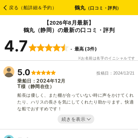
鶴丸
戻る（船詳細＆予約）
（口コミ・評判）
【2026年8月最新】
鶴丸（静岡）の最新の口コミ・評判
4.7
(3件)
最高
お名前は名字のイニシャルです
5.0
投稿日
2024/12/21
2024
12
乗船日：
年
月
T
（静岡在住）
様
船長は優しく、また棚が合っていない時に声をかけてくれ
たり、ハリスの長さを気にしてくれたり助かります。快適
な船でおすすめです！
続きを表示