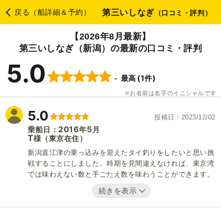
第三いしなぎ
戻る（船詳細＆予約）
（口コミ・評判）
【2026年8月最新】
第三いしなぎ（新潟）の最新の口コミ・評判
5.0
(1件)
最高
お名前は名字のイニシャルです
5.0
投稿日
2023/12/02
2016
5
乗船日：
年
月
T
（東京在住）
様
新潟直江津の乗っ込みを迎えたタイ釣りをしたいと思い挑
戦することにしました。時期を見間違えなければ、東京湾
では味わえない数と手ごたえ数を味わうことができます。
続きを表示