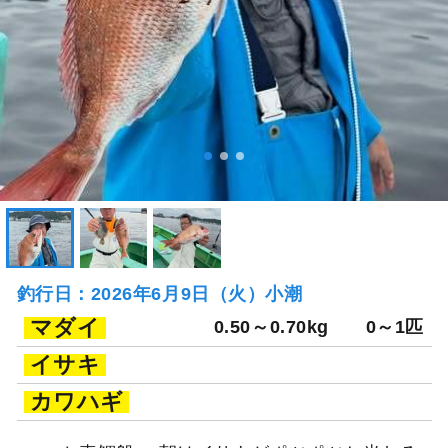
釣行日：2026年6月9日（火）小潮
マダイ
0.50～0.70kg
0～1匹
イサキ
カワハギ