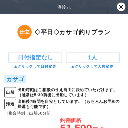
浜鈴丸
◇平日◇カサゴ釣りプラン
仕立
日付指定なし
1人
クリックして日付変更
クリックして人数変更
カサゴ
出船時刻はご相談のうえ自由に決めていただけます。
出船
（通常は5:30前後に出船しています）
出船後7時間を目安としています。（もちろんお早めの
帰港
帰港も可能です）
（集合時刻：出船60分前）
釣割価格