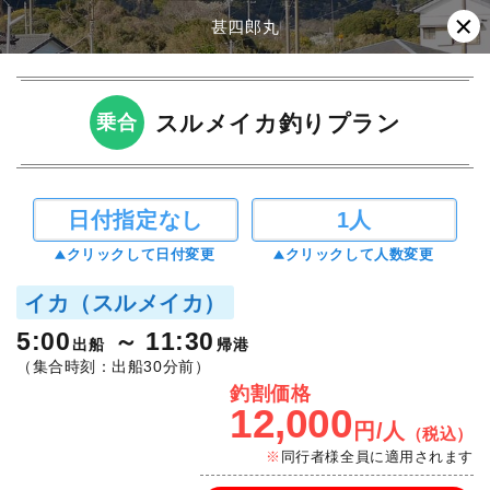
甚四郎丸
スルメイカ釣りプラン
乗合
日付指定なし
1人
クリックして日付変更
クリックして人数変更
イカ（スルメイカ）
5:00
11:30
出船
帰港
（集合時刻：出船30分前）
釣割価格
12,000
円/人
（税込）
同行者様全員に適用されます