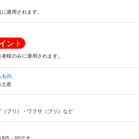
員に適用されます。
イント
表者様のみに適用されます。
るもの
お土産
ダ（ブリ）・ワラサ（ブリ）など
時刻5：00です。