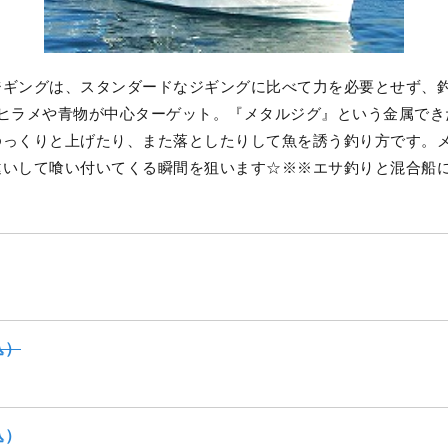
ジギングは、スタンダードなジギングに比べて力を必要とせず、
らヒラメや青物が中心ターゲット。『メタルジグ』という金属でき
ゆっくりと上げたり、また落としたりして魚を誘う釣り方です。
違いして喰い付いてくる瞬間を狙います☆※※エサ釣りと混合船
込）
込）