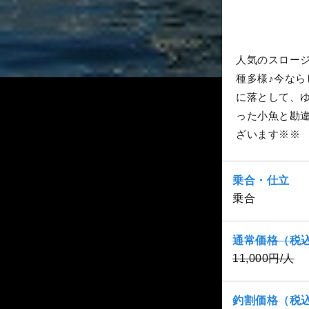
人気のスロー
種多様♪今な
に落として、
った小魚と勘
ざいます※※
乗合・仕立
乗合
通常価格（税
11,000円/人
釣割価格（税