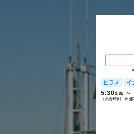
ヒラメ
イ
5:30
出船
（集合時刻：出船