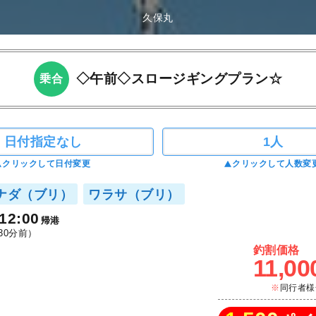
久保丸
◇午前◇スロージギングプラン☆
乗合
日付指定なし
1人
クリックして日付変更
クリックして人数変
ナダ（ブリ）
ワラサ（ブリ）
12:00
帰港
30分前）
釣割価格
11,00
同行者様