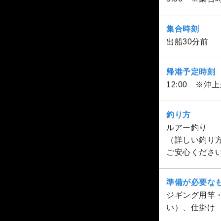
集合時刻
出船30分前
帰港予定時刻
12:00 ※沖
釣り方
ルアー釣り
（詳しい釣り
ご安心くださ
準備が必要な
ジギング用竿
い）、仕掛け