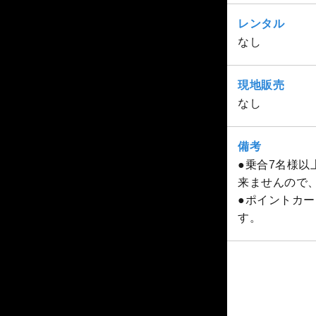
レンタル
なし
現地販売
なし
備考
●乗合7名様
来ませんので
●ポイントカー
す。