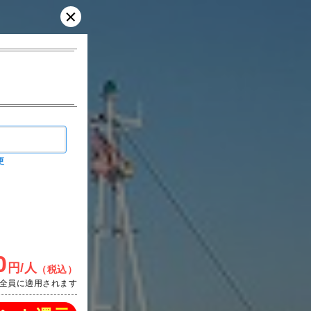
更
0
円/人
（税込）
全員に適用されます