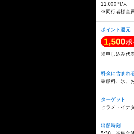
11,000円/人
※同行者様全
ポイント還元
1,500
ポ
※申し込み代
料金に含まれ
乗船料、氷、
ターゲット
ヒラメ・イナ
出船時刻
5:30 ※集合