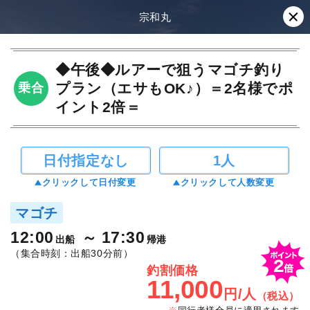
宗和丸
◆午後◆ルアーで狙うマゴチ釣り
プラン（エサもOK♪）＝2名様でポ
乗合
イント2倍＝
日付指定なし
1人
クリックして日付変更
クリックして人数変更
マゴチ
12:00
17:30
出船
帰港
（集合時刻：出船30分前）
釣割価格
11,000
円/人
（税込）