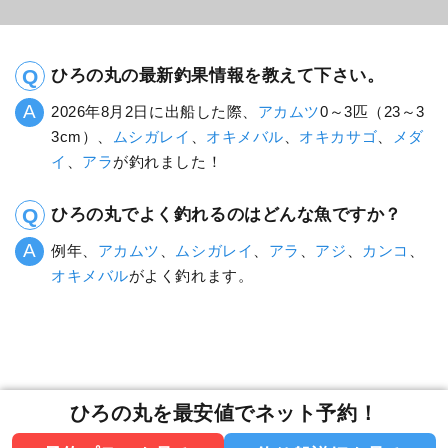
ひろの丸の最新釣果情報を教えて下さい。
2026年8月2日に出船した際、
アカムツ
0～3匹（23～3
3cm）、
ムシガレイ
、
オキメバル
、
オキカサゴ
、
メダ
イ
、
アラ
が釣れました！
ひろの丸でよく釣れるのはどんな魚ですか？
例年、
アカムツ
、
ムシガレイ
、
アラ
、
アジ
、
カンコ
、
オキメバル
がよく釣れます。
ひろの丸を最安値でネット予約！