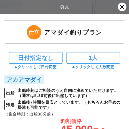
勇丸
アマダイ釣りプラン
仕立
日付指定なし
1人
クリックして日付変更
クリックして人数変更
アカアマダイ
出船時刻はご相談のうえ自由に決めていただけます。
出船
（通常は5:30前後に出船しています）
出船後7時間を目安としています。（もちろんお早めの
帰港
帰港も可能です）
（集合時刻：出船30分前）
釣割価格