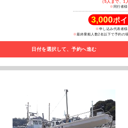
（5人まで、1人
同行者様
3,000
ポイ
申し込み代表者様
最終乗船人数2名以下で予約の場合
日付を選択して、予約へ進む