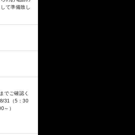
として準備致し
宿までご確認く
/31（5：30
：00～）