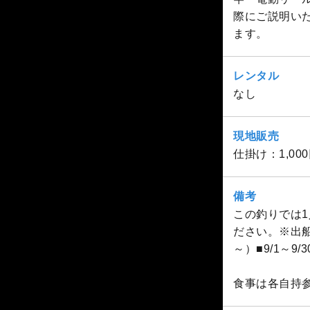
際にご説明い
ます。
レンタル
なし
現地販売
仕掛け：1,000
備考
この釣りでは
ださい。※出船時
～）■9/1～9/
食事は各自持