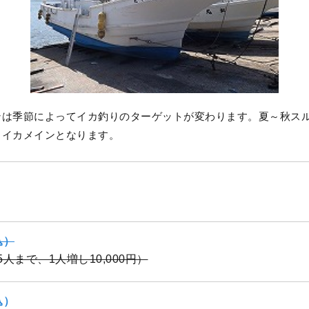
ンは季節によってイカ釣りのターゲットが変わります。夏～秋ス
リイカメインとなります。
込）
（5人まで、1人増し10,000円）
込）