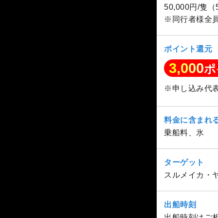
50,000円/隻
※同行者様全
ポイント還元
3,000
ポ
※申し込み代
料金に含まれ
乗船料、氷
ターゲット
スルメイカ・
出船時刻
出船時刻はご相