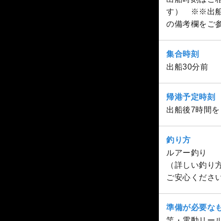
す） ※※出
の備考欄をご
集合時刻
出船30分前
帰港予定時刻
出船後7時間
釣り方
ルアー釣り
（詳しい釣り
ご安心くださ
準備が必要な
竿・電動リー