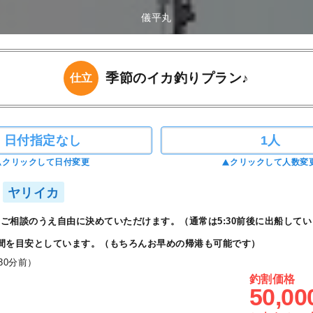
儀平丸
季節のイカ釣りプラン♪
仕立
日付指定なし
1人
クリックして日付変更
クリックして人数変
ヤリイカ
ご相談のうえ自由に決めていただけます。（通常は5:30前後に出船してい
間を目安としています。（もちろんお早めの帰港も可能です）
30分前）
釣割価格
50,00