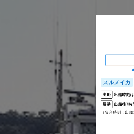
スルメイカ
出船時刻は
出船
出船後7時
帰港
（集合時刻：出船