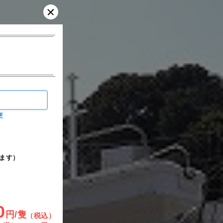
更
ます）
0
円/隻
（税込）