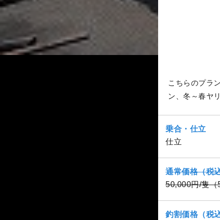
こちらのプラ
ン、冬～春ヤ
乗合・仕立
仕立
通常価格（税
50,000円/隻
釣割価格（税