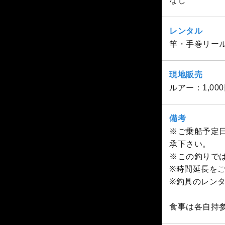
なし
レンタル
竿・手巻リール
現地販売
ルアー：1,000
備考
※ご乗船予定
承下さい。
※この釣りでは
※時間延長を
※釣具のレン
食事は各自持