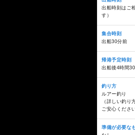
出船時刻はご相
す）
集合時刻
出船30分前
帰港予定時刻
出船後4時間
釣り方
ルアー釣り
（詳しい釣り
ご安心くださ
準備が必要な