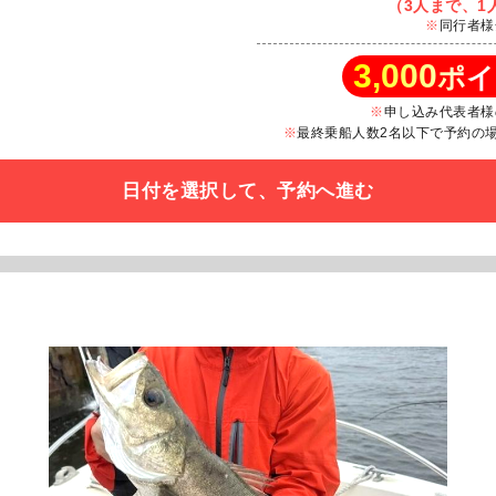
（3人まで、1人
同行者様
3,000
ポイ
申し込み代表者様
最終乗船人数2名以下で予約の場合
日付を選択して、予約へ進む