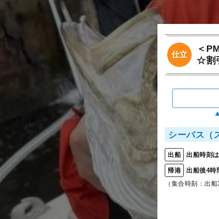
＜P
仕立
☆割
シーバス（
出船時刻は
出船
出船後4時
帰港
（集合時刻：出船