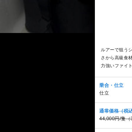
ルアーで狙う
さから高級食
力強いファイ
乗合・仕立
仕立
通常価格（税
44,000円/隻