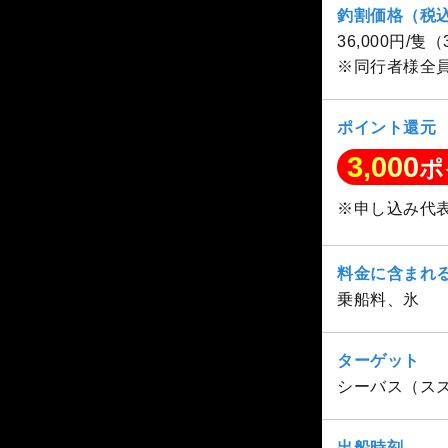
釣割価格（税
36,000円/隻
※同行者様全
ポイント還元
3,000
ポ
※申し込み代
料金に含まれ
乗船料、氷
ターゲット
シーバス（ス
出船時刻