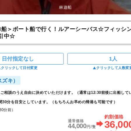
林遊船
M船＞ボート船で行く！ルアーシーバス☆フィッシ
引中☆
日付指定なし
1人
クリックして日付変更
クリックして人数変
スズキ）
ご相談のうえ自由に決めていただけます。（通常は12:30前後に出船して
間30分を目安としています。（もちろんお早めの帰港も可能です）
30分前）
釣割価格
通常価格
36,00
44,000
円/隻