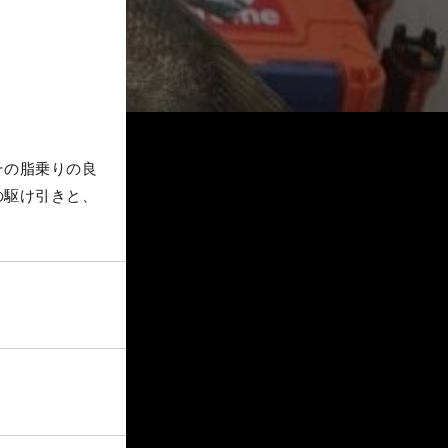
その脂乗りの良
の駆け引きと、