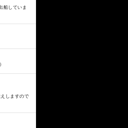
に出船していま
）
伝えしますので