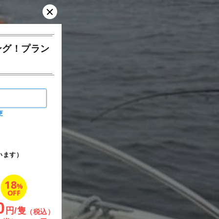
ング！プラン
更
います）
18
%
OFF
0
円/隻
（税込）