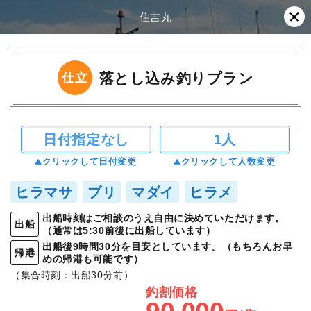
住吉丸
落とし込み釣りプラン
仕立
日付指定なし
1人
クリックして日付変更
クリックして人数変更
ヒラマサ
ブリ
マダイ
ヒラメ
出船時刻はご相談のうえ自由に決めていただけます。
出船
（通常は5:30前後に出船しています）
出船後9時間30分を目安としています。（もちろんお早
帰港
めの帰港も可能です）
（集合時刻：出船30分前）
釣割価格