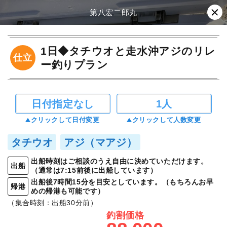
第八宏二郎丸
1日◆タチウオと走水沖アジのリレ
仕立
ー釣りプラン
日付指定なし
1人
クリックして日付変更
クリックして人数変更
タチウオ
アジ（マアジ）
出船時刻はご相談のうえ自由に決めていただけます。
出船
（通常は7:15前後に出船しています）
出船後7時間15分を目安としています。（もちろんお早
帰港
めの帰港も可能です）
（集合時刻：出船30分前）
釣割価格