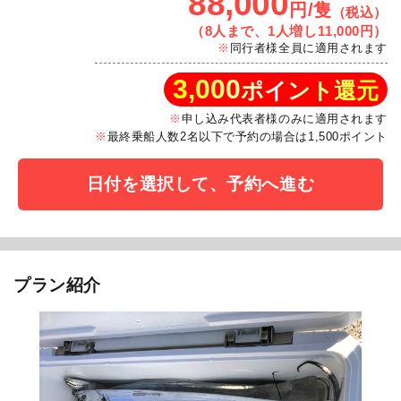
88,000
円/隻
（税込）
（8人まで、1人増し11,000円）
同行者様全員に適用されます
3,000
ポイント還元
申し込み代表者様のみに適用されます
最終乗船人数2名以下で予約の場合は1,500ポイント
日付を選択して、予約へ進む
プラン紹介