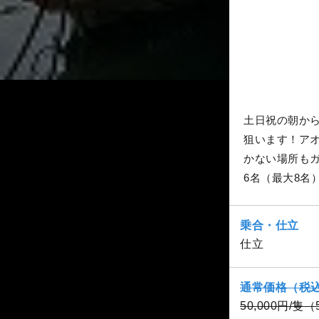
土日祝の朝か
狙います！ア
かない場所も
6名（最大8名
乗合・仕立
仕立
通常価格（税
50,000円/隻