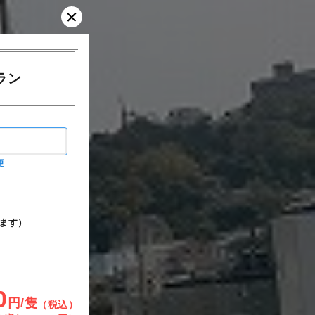
ラン
更
ます）
0
円/隻
（税込）