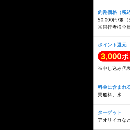
釣割価格（税
50,000円/隻
※同行者様全
ポイント還元
3,000
ポ
※申し込み代
料金に含まれ
乗船料、氷
ターゲット
アオリイカな