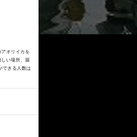
のアオリイカを
難しい場所、届
ができる人数は