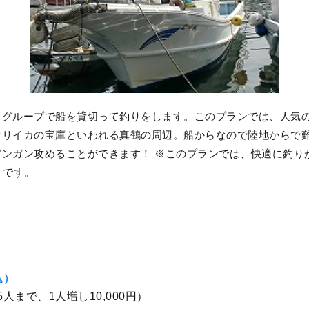
らグループで船を貸切って釣りをします。このプランでは、人気
オリイカの宝庫といわれる真鶴の周辺。船からなので陸地からで
ガンガン攻めることができます！ ※このプランでは、快適に釣り
）です。
込）
（5人まで、1人増し10,000円）