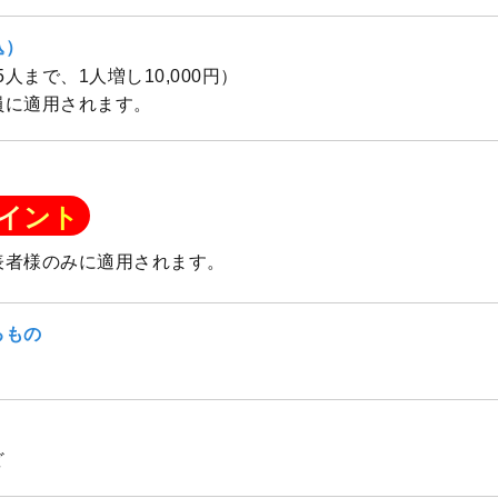
込）
（5人まで、1人増し10,000円）
員に適用されます。
イント
表者様のみに適用されます。
るもの
ど