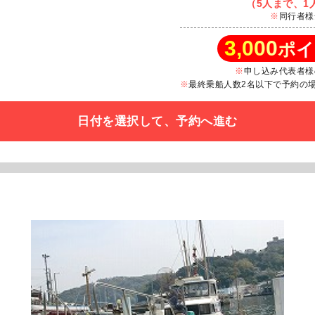
（5人まで、1人
同行者様
3,000
ポイ
申し込み代表者様
最終乗船人数2名以下で予約の場合
日付を選択して、予約へ進む