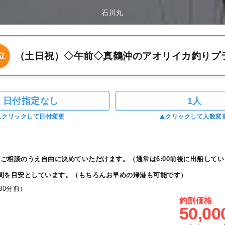
石川丸
（土日祝）◇午前◇真鶴沖のアオリイカ釣りプ
立
日付指定なし
1人
クリックして日付変更
クリックして人数変
ご相談のうえ自由に決めていただけます。（通常は6:00前後に出船してい
間を目安としています。（もちろんお早めの帰港も可能です）
30分前）
釣割価格
50,00