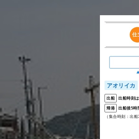
仕
アオリイカ
出船時刻は
出船
出船後5時
帰港
（集合時刻：出船