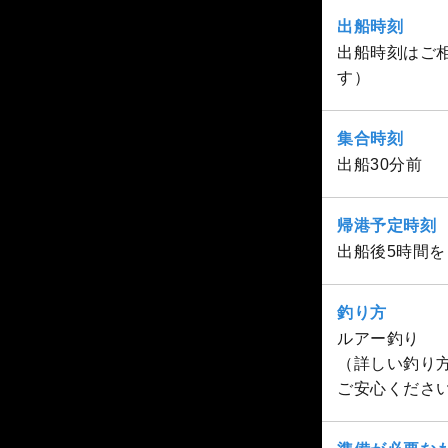
出船時刻
出船時刻はご相
す）
集合時刻
出船30分前
帰港予定時刻
出船後5時間
釣り方
ルアー釣り
（詳しい釣り
ご安心くださ