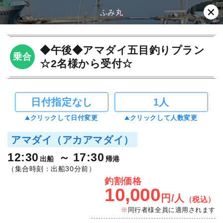
ふみ丸
◆午後◆アマダイ五目釣りプラン
乗合
☆2名様から受付☆
日付指定なし
1人
クリックして日付変更
クリックして人数変更
アマダイ（アカアマダイ）
12:30
17:30
出船
帰港
（集合時刻：出船30分前）
釣割価格
10,000
円/人
（税込）
同行者様全員に適用されます