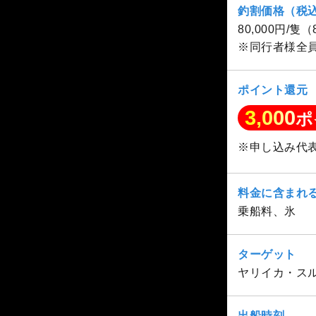
釣割価格（税
80,000円/隻
※同行者様全
ポイント還元
3,000
ポ
※申し込み代
料金に含まれ
乗船料、氷
ターゲット
ヤリイカ・ス
出船時刻