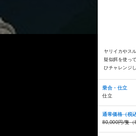
ヤリイカやス
疑似餌を使っ
ひチャレンジ
乗合・仕立
仕立
通常価格（税
80,000円/隻