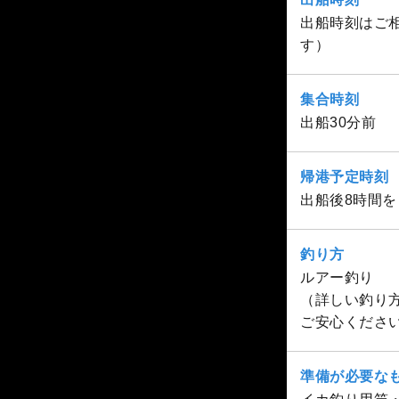
出船時刻はご相
す）
集合時刻
出船30分前
帰港予定時刻
出船後8時間
釣り方
ルアー釣り
（詳しい釣り
ご安心くださ
準備が必要な