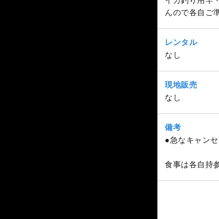
イカ釣り用竿
んので各自ご
レンタル
なし
現地販売
なし
備考
●急なキャン
食事は各自持