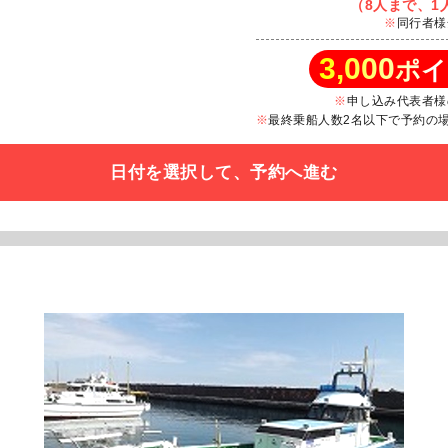
（8人まで、1人
同行者様
3,000
ポイ
申し込み代表者様
最終乗船人数2名以下で予約の場合
日付を選択して、予約へ進む