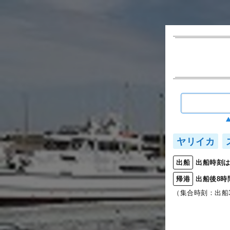
ヤリイカ
出船時刻は
出船
出船後8時
帰港
（集合時刻：出船