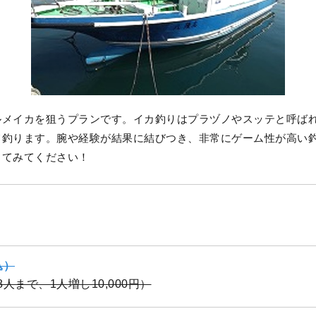
ルメイカを狙うプランです。イカ釣りはプラヅノやスッテと呼ば
て釣ります。腕や経験が結果に結びつき、非常にゲーム性が高い
してみてください！
込）
（8人まで、1人増し10,000円）