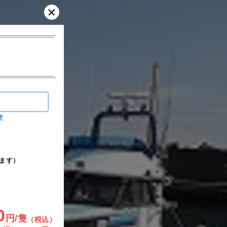
更
ます）
0
円/隻
（税込）