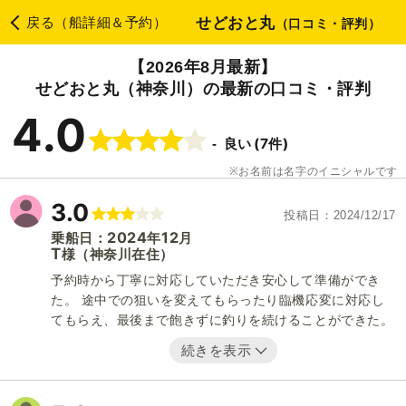
せどおと丸
戻る（船詳細＆予約）
（口コミ・評判）
【2026年8月最新】
せどおと丸（神奈川）の最新の口コミ・評判
4.0
(7件)
良い
お名前は名字のイニシャルです
3.0
投稿日
2024/12/17
2024
12
乗船日：
年
月
T
（神奈川在住）
様
予約時から丁寧に対応していただき安心して準備ができ
た。 途中での狙いを変えてもらったり臨機応変に対応し
てもらえ、最後まで飽きずに釣りを続けることができた。
続きを表示