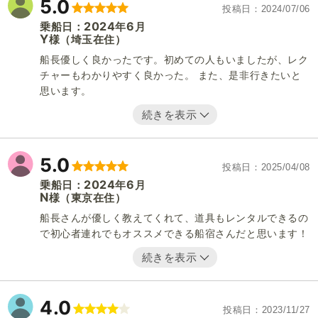
5.0
投稿日
2024/07/06
2024
6
乗船日：
年
月
Y
（埼玉在住）
様
船長優しく良かったです。初めての人もいましたが、レク
チャーもわかりやすく良かった。 また、是非行きたいと
思います。
続きを表示
5.0
投稿日
2025/04/08
2024
6
乗船日：
年
月
N
（東京在住）
様
船長さんが優しく教えてくれて、道具もレンタルできるの
で初心者連れでもオススメできる船宿さんだと思います！
続きを表示
4.0
投稿日
2023/11/27