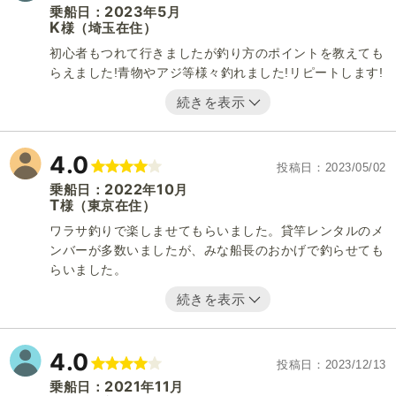
2023
5
乗船日：
年
月
K
（埼玉在住）
様
初心者もつれて行きましたが釣り方のポイントを教えても
らえました!青物やアジ等様々釣れました!リピートします!
続きを表示
4.0
投稿日
2023/05/02
2022
10
乗船日：
年
月
T
（東京在住）
様
ワラサ釣りで楽しませてもらいました。貸竿レンタルのメ
ンバーが多数いましたが、みな船長のおかげで釣らせても
らいました。
続きを表示
4.0
投稿日
2023/12/13
2021
11
乗船日：
年
月