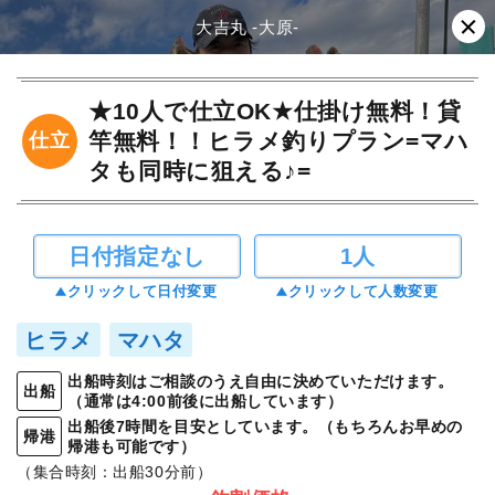
大吉丸 -大原-
★10人で仕立OK★仕掛け無料！貸
竿無料！！ヒラメ釣りプラン=マハ
仕立
タも同時に狙える♪=
日付指定なし
1人
クリックして日付変更
クリックして人数変更
ヒラメ
マハタ
出船時刻はご相談のうえ自由に決めていただけます。
出船
（通常は4:00前後に出船しています）
出船後7時間を目安としています。（もちろんお早めの
帰港
帰港も可能です）
（集合時刻：出船30分前）