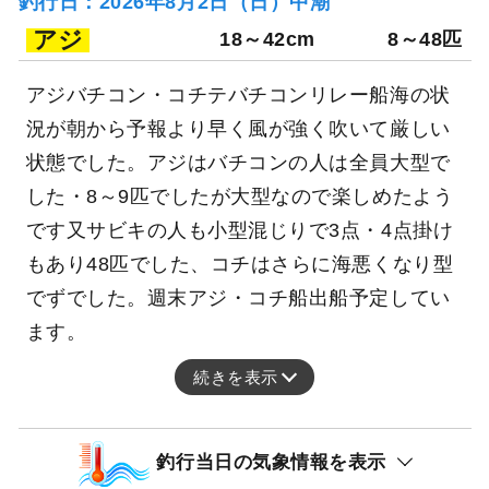
釣行日：2026年8月2日（日）中潮
アジ
18～42cm
8～48匹
アジバチコン・コチテバチコンリレー船海の状
況が朝から予報より早く風が強く吹いて厳しい
状態でした。アジはバチコンの人は全員大型で
した・8～9匹でしたが大型なので楽しめたよう
です又サビキの人も小型混じりで3点・4点掛け
もあり48匹でした、コチはさらに海悪くなり型
でずでした。週末アジ・コチ船出船予定してい
ます。
続きを表示
釣行当日の気象情報を表示