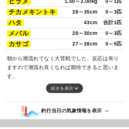
ヒラメ
1.50～2.00kg
0～1匹
チカメキントキ
28～35cm
0～3匹
ハタ
43cm
合計1匹
メバル
28～30cm
0～3匹
カサゴ
27～28cm
0～5匹
朝から潮流れてなく大苦戦でした、反応は有り
ますので潮流れ良くなれば期待できると思いま
す。
続きを表示
釣行当日の気象情報を表示