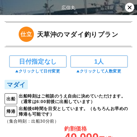
広信丸
天草沖のマダイ釣りプラン
仕立
日付指定なし
1人
クリックして日付変更
クリックして人数変更
マダイ
出船時刻はご相談のうえ自由に決めていただけます。
出船
（通常は6:00前後に出船しています）
出船後6時間を目安としています。（もちろんお早めの
帰港
帰港も可能です）
（集合時刻：出船30分前）
釣割価格